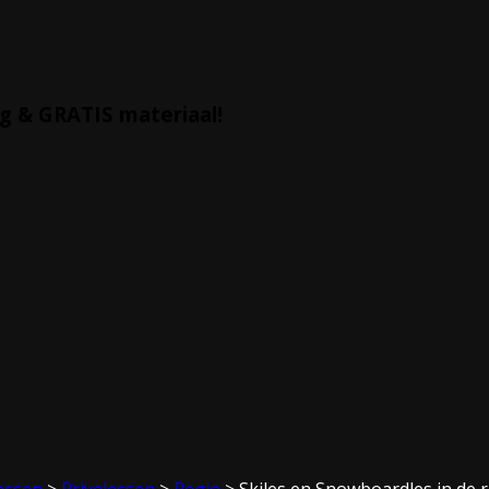
g & GRATIS materiaal!
essen
>
Privelessen
>
Regio
>
Skiles en Snowboardles in de