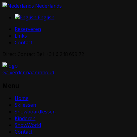
Nederlands
English
Reserveren
Links
Contact
Direct Contact Bel: +31 6 248 699 72
Ga verder naar inhoud
Menu
Home
Skilessen
Snowboardlessen
Kinderen
SnowWorld
Contact