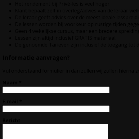
Het rendement bij Privé-les is veel hoger.
Klant bepaalt zelf in overleg/advies van de leraar w
De leraar geeft advies over de meest ideale lesspreid
De lessen worden bij voorkeur op rustige tijden gege
Geen 4 wekelijkse cursus, maar een bredere spreidi
Lessen zijn altijd inclusief GRATIS materiaal.
De genoemde Tarieven zijn inclusief de toegang tot 
Informatie aanvragen?
Vul onderstaand formulier in dan zullen wij zullen hiern
Naam *
E-mail *
Bericht