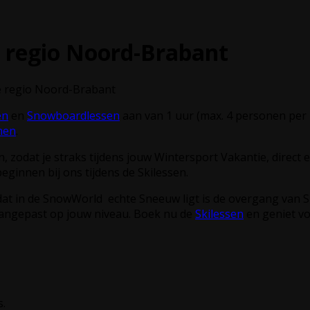
e regio Noord-Brabant
e regio Noord-Brabant
en
en
Snowboardlessen
aan van 1 uur (max. 4 personen per 
hen
.
 zodat je straks tijdens jouw Wintersport Vakantie, direct e
eginnen bij ons tijdens de Skilessen.
at in de SnowWorld echte Sneeuw ligt is de overgang van 
 aangepast op jouw niveau. Boek nu de
Skilessen
en geniet vo
s.