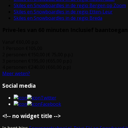
Skiles en Snowboardles in de regio Bergen op Zoom
Skiles en Snowboardles in de regio Etten-Leur
Skiles en Snowboardles in de regio Breda
Prive-les van 60 minuten
Inclusief baantoegan
Vanaf €60,00 p.p.
1 Persoon €105,00
2 personen €150,00 (€ 75,00 p.p.)
3 personen €195,00 (€65,00 p.p.)
4 personen €240,00 (€60,00 p.p)
Meer weten?
Social media
Twitter
Facebook
<!-- no widget title -->
Je bent hier:
Snowsportschool.nl, Prive Ski en Snowboard l